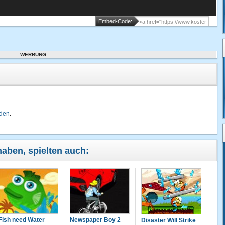
Embed-Code:
WERBUNG
lden
.
 haben, spielten auch:
Fish need Water
Newspaper Boy 2
Disaster Will Strike