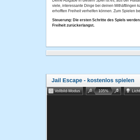
Deine Aufgabe in diesem Spiel ist es, aus der Haft
viele, interessante Dinge bei deinen Mithäftlingen k
erhofften Freiheit verhelfen können. Zum Spielen b
Steuerung: Die ersten Schritte des Spiels werden d
Freiheit zurückerlangst.
Jail Escape
- kostenlos spielen
Vollbild-Modus
105
%
Lich