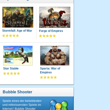
Stormfall: Age of War
Forge of Empires
Star Stable
Sparta: War of
Empires
Bubble Shooter
Spiele eines der beliebtesten
und mitreissensten Spiele im
Internet ! Bubble Shooter