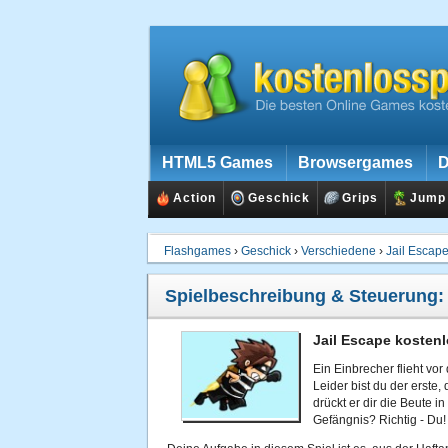
HTML5 Games
Browsergames
D
Action
Geschick
Grips
Jump
Flashgames
›
Geschick
›
Verschiedene
›
Jail Escap
Spielbeschreibung & Steuerung
Jail Escape kostenl
Ein Einbrecher flieht vor
Leider bist du der erste,
drückt er dir die Beute 
Gefängnis? Richtig - Du!