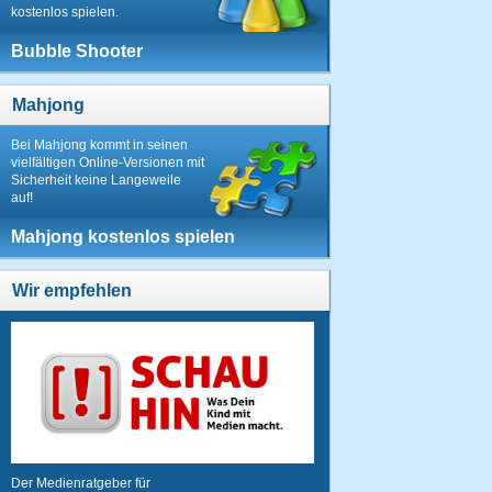
kostenlos spielen.
Bubble Shooter
Mahjong
Bei Mahjong kommt in seinen
vielfältigen Online-Versionen mit
Sicherheit keine Langeweile
auf!
Mahjong kostenlos spielen
Wir empfehlen
Der Medienratgeber für