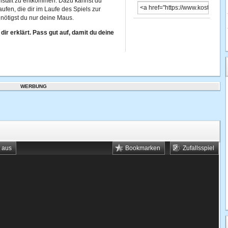
anstalt zu entkommen. Dazu kannst du
aufen, die dir im Laufe des Spiels zur
enötigst du nur deine Maus.
ir erklärt. Pass gut auf, damit du deine
WERBUNG
t aus
Bookmarken
Zufallsspiel