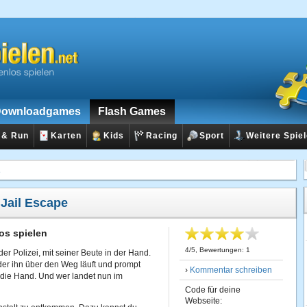
ownloadgames
Flash Games
 & Run
Karten
Kids
Racing
Sport
Weitere Spie
e
:
Jail Escape
os spielen
4
/
5
, Bewertungen:
1
 der Polizei, mit seiner Beute in der Hand.
 der ihn über den Weg läuft und prompt
›
Kommentar schreiben
in die Hand. Und wer landet nun im
Code für deine
Webseite: