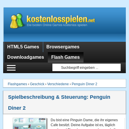
HTML5 Games
Browsergames
Downloadgames
Flash Games
Flashgames
›
Geschick
›
Verschiedene
›
Penguin Diner 2
Spielbeschreibung & Steuerung:
Penguin
Diner 2
Du bist eine Pinguin Dame, die ihr eigenes
Cafe besitzt. Deine Aufgabe ist es, täglich