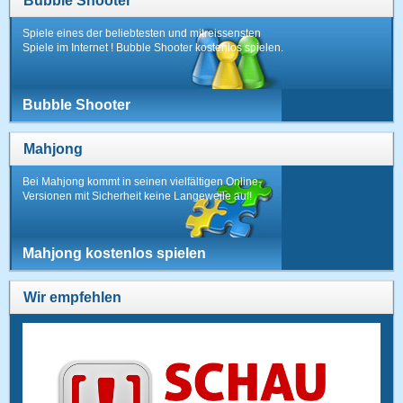
Bubble Shooter
Spiele eines der beliebtesten und mitreissensten
Spiele im Internet ! Bubble Shooter kostenlos spielen.
Bubble Shooter
Mahjong
Bei Mahjong kommt in seinen vielfältigen Online-
Versionen mit Sicherheit keine Langeweile auf!
Mahjong kostenlos spielen
Wir empfehlen