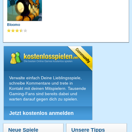
Bloomo
Verwalte einfach Deine Lieblingsspiele,
schreibe Kommentare und trete in
Kontakt mit deinen Mitspielern. Tausende
Gaming-Fans sind bereits dabei und
warten darauf gegen dich zu spielen.
Jetzt kostenlos anmelden
Neue Spiele
Unsere Tipps