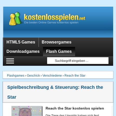
HTML5 Games
Browsergames
Downloadgames
Flash Games
Flashgames
›
Geschick
›
Verschiedene
›
Reach the Star
Spielbeschreibung & Steuerung:
Reach the
Star
Reach the Star kostenlos spielen
Die Tiere des Urwalds haben sich fest