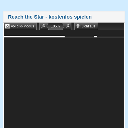
Reach the Star
- kostenlos spielen
Vollbild-Modus
105
%
Licht aus
Bookmarken
Zufallsspiel