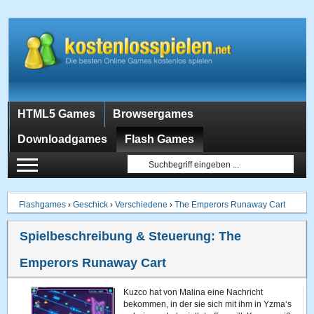
HTML5 Games
Browsergames
Downloadgames
Flash Games
Flashgames
›
Geschick
›
Verschiedene
›
The Emperors Runaway Cart
Spielbeschreibung & Steuerung:
The
Emperors Runaway Cart
Kuzco hat von Malina eine Nachricht
bekommen, in der sie sich mit ihm in Yzma‘s