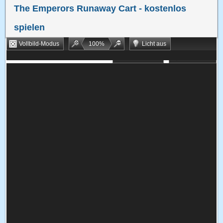
The Emperors Runaway Cart
- kostenlos
spielen
Vollbild-Modus
100
%
Licht aus
Bookmarken
Zufallsspiel