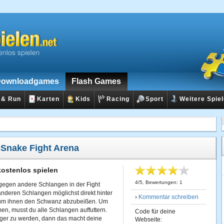
ownloadgames
Flash Games
 & Run
Karten
Kids
Racing
Sport
Weitere Spie
:
Snake Fight Arena
kostenlos spielen
4
/
5
, Bewertungen:
1
du gegen andere Schlangen in der Fight
nderen Schlangen möglichst direkt hinter
›
Kommentar schreiben
 um ihnen den Schwanz abzubeißen. Um
en, musst du alle Schlangen auffuttern.
Code für deine
ger zu werden, dann das macht deine
Webseite: