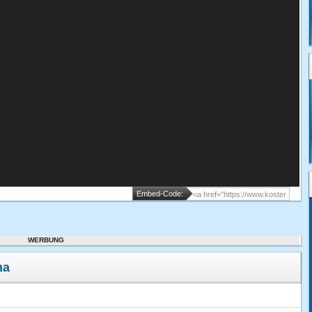
Embed-Code:
WERBUNG
na