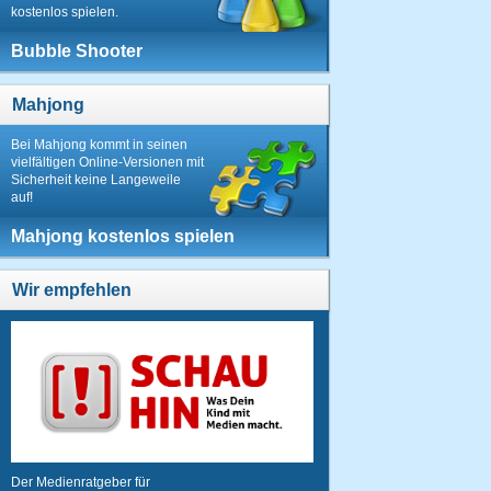
kostenlos spielen.
Bubble Shooter
Mahjong
Bei Mahjong kommt in seinen
vielfältigen Online-Versionen mit
Sicherheit keine Langeweile
auf!
Mahjong kostenlos spielen
Wir empfehlen
Der Medienratgeber für