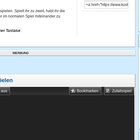
ielen. Spielt ihr zu zweit, habt ihr die
er im normalen Spiel miteinander zu
ner Tastatur
.
WERBUNG
ielen
t aus
Bookmarken
Zufallsspiel