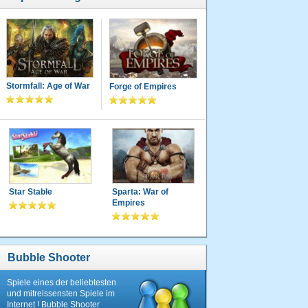
Stormfall: Age of War
Forge of Empires
Star Stable
Sparta: War of
Empires
Bubble Shooter
Spiele eines der beliebtesten
und mitreissensten Spiele im
Internet ! Bubble Shooter