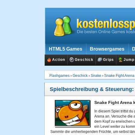
HTML5 Games
Browsergames
D
Action
Geschick
Grips
Jump
Flashgames
›
Geschick
›
Snake
›
Snake Fight Arena
Spielbeschreibung & Steuerung
Snake Fight Arena 
In diesem Spiel trittst 
Arena an. Versuche die a
dem Kopf zu erwischen
ein Level weiter zu komm
Sammle die umherliegenden Früchte, um selbst län