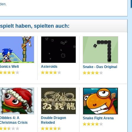
lden
.
spielt haben, spielten auch:
Sonics Welt
Asteroids
Snake - Das Original
Dibbles 4: A
Double Dragon
Snake Fight Arena
Christmas Crisis
Reloded