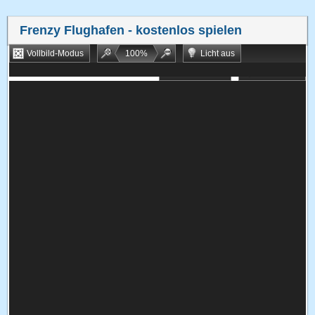
Frenzy Flughafen
- kostenlos spielen
Vollbild-Modus
100
%
Licht aus
Bookmarken
Zufallsspiel