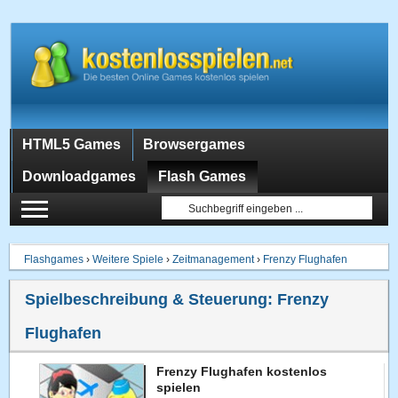
HTML5 Games
Browsergames
Downloadgames
Flash Games
Flashgames
›
Weitere Spiele
›
Zeitmanagement
›
Frenzy Flughafen
Spielbeschreibung & Steuerung:
Frenzy
Flughafen
Frenzy Flughafen kostenlos
spielen