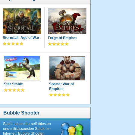
Stormfall: Age of War
Forge of Empires
Star Stable
Sparta: War of
Empires
Bubble Shooter
Spiele eines der beliebtesten
und mitreissensten Spiele im
Internet ! Bubble Shooter