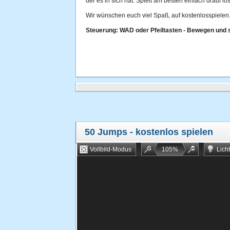
der es in sich hat. Spielt am besten einfach drauf l
Wir wünschen euch viel Spaß, auf kostenlosspielen.
Steuerung: WAD oder Pfeiltasten - Bewegen und 
50 Jumps
- kostenlos spielen
Vollbild-Modus
105
%
Lich