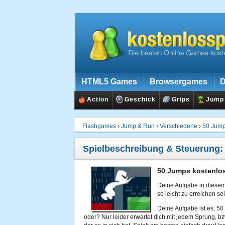
HTML5 Games
Browsergames
D
Action
Geschick
Grips
Jump
Flashgames
›
Jump & Run
›
Verschiedene
›
50 Jum
Spielbeschreibung & Steuerung
50 Jumps kostenlos
Deine Aufgabe in diesem S
so leicht zu erreichen s
Deine Aufgabe ist es, 50 
oder? Nur leider erwartet dich mit jedem Sprung, b