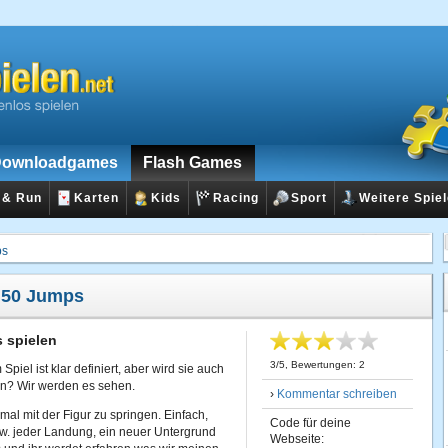
ownloadgames
Flash Games
 & Run
Karten
Kids
Racing
Sport
Weitere Spie
ps
:
50 Jumps
 spielen
3
/
5
, Bewertungen:
2
piel ist klar definiert, aber wird sie auch
ein? Wir werden es sehen.
›
Kommentar schreiben
mal mit der Figur zu springen. Einfach,
Code für deine
zw. jeder Landung, ein neuer Untergrund
Webseite: