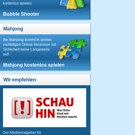
kostenlos spielen.
Bubble Shooter
Mahjong
Bei Mahjong kommt in seinen
vielfältigen Online-Versionen mit
Sicherheit keine Langeweile
auf!
Mahjong kostenlos spielen
Wir empfehlen
Der Medienratgeber für