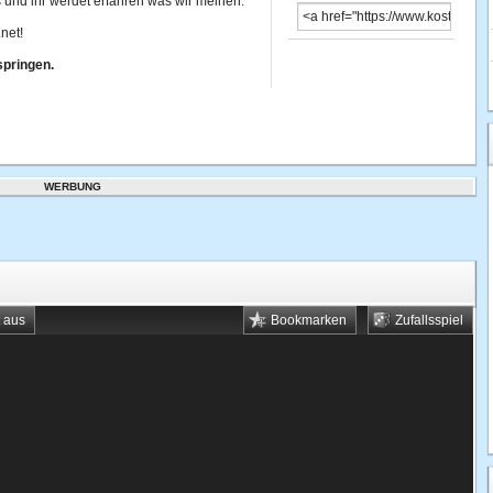
os und ihr werdet erfahren was wir meinen.
net!
springen.
WERBUNG
t aus
Bookmarken
Zufallsspiel