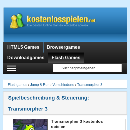
HTML5 Games
Browsergames
Downloadgames
Flash Games
Flashgames
›
Jump & Run
›
Verschiedene
›
Transmorpher 3
Spielbeschreibung & Steuerung:
Transmorpher 3
Transmorpher 3 kostenlos
spielen