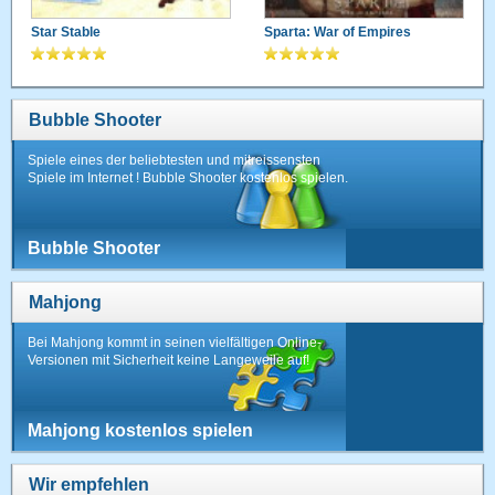
Star Stable
Sparta: War of Empires
Bubble Shooter
Spiele eines der beliebtesten und mitreissensten
Spiele im Internet ! Bubble Shooter kostenlos spielen.
Bubble Shooter
Mahjong
Bei Mahjong kommt in seinen vielfältigen Online-
Versionen mit Sicherheit keine Langeweile auf!
Mahjong kostenlos spielen
Wir empfehlen