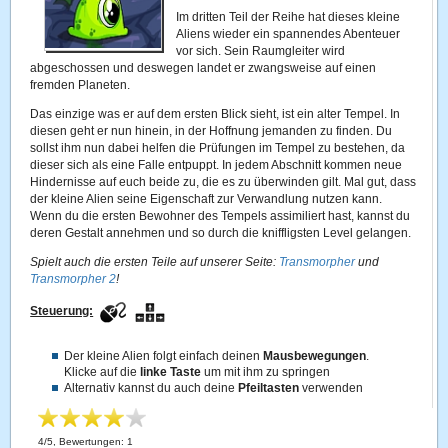
Im dritten Teil der Reihe hat dieses kleine
Aliens wieder ein spannendes Abenteuer
vor sich. Sein Raumgleiter wird
abgeschossen und deswegen landet er zwangsweise auf einen
fremden Planeten.
Das einzige was er auf dem ersten Blick sieht, ist ein alter Tempel. In
diesen geht er nun hinein, in der Hoffnung jemanden zu finden. Du
sollst ihm nun dabei helfen die Prüfungen im Tempel zu bestehen, da
dieser sich als eine Falle entpuppt. In jedem Abschnitt kommen neue
Hindernisse auf euch beide zu, die es zu überwinden gilt. Mal gut, dass
der kleine Alien seine Eigenschaft zur Verwandlung nutzen kann.
Wenn du die ersten Bewohner des Tempels assimiliert hast, kannst du
deren Gestalt annehmen und so durch die kniffligsten Level gelangen.
Spielt auch die ersten Teile auf unserer Seite:
Transmorpher
und
Transmorpher 2
!
Steuerung:
Der kleine Alien folgt einfach deinen
Mausbewegungen
.
Klicke auf die
linke Taste
um mit ihm zu springen
Alternativ kannst du auch deine
Pfeiltasten
verwenden
4
/
5
, Bewertungen:
1