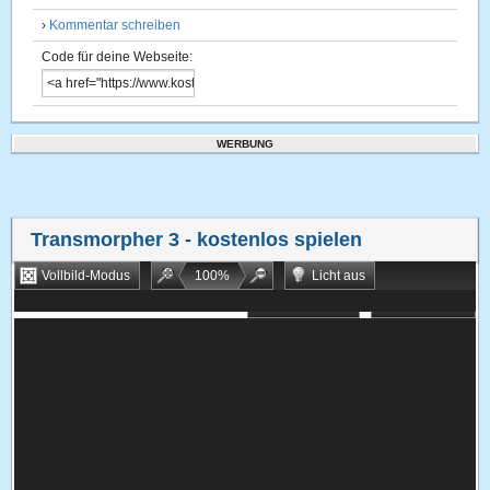
›
Kommentar schreiben
Code für deine Webseite:
WERBUNG
Transmorpher 3
- kostenlos spielen
Vollbild-Modus
100
%
Licht aus
Bookmarken
Zufallsspiel