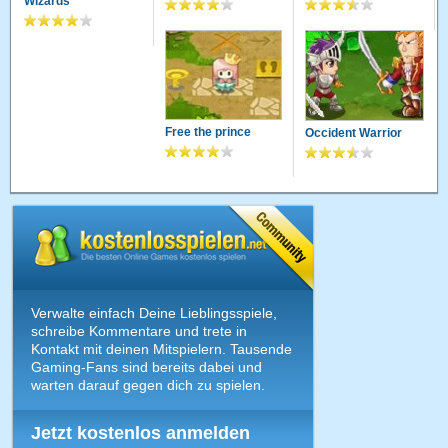
Wizards
Free the prince
Occident Warrior
Verwalte einfach Deine Lieblingsspiele,
schreibe Kommentare und trete in
Kontakt mit deinen Mitspielern. Tausende
Gaming-Fans sind bereits dabei und
warten darauf gegen dich zu spielen.
Jetzt kostenlos anmelden