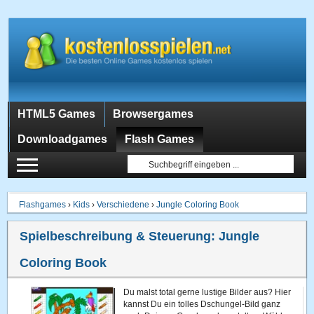
HTML5 Games
Browsergames
Downloadgames
Flash Games
Flashgames
›
Kids
›
Verschiedene
›
Jungle Coloring Book
Spielbeschreibung & Steuerung:
Jungle
Coloring Book
Du malst total gerne lustige Bilder aus? Hier
kannst Du ein tolles Dschungel-Bild ganz