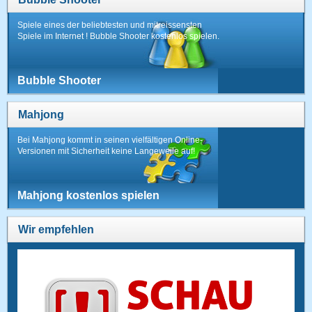
Spiele eines der beliebtesten und mitreissensten
Spiele im Internet ! Bubble Shooter kostenlos spielen.
Bubble Shooter
Mahjong
Bei Mahjong kommt in seinen vielfältigen Online-
Versionen mit Sicherheit keine Langeweile auf!
Mahjong kostenlos spielen
Wir empfehlen