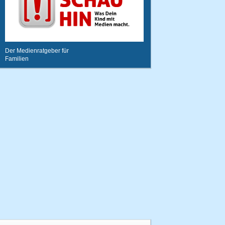
Uhr
15.
ozzy
304
Der Medienratgeber für
Punkte
Familien
07.03.2013
um 17:32
Uhr
16.
ozzy
294
Punkte
05.02.2013
um 18:02
Uhr
17.
ozzy
291
Punkte
29.01.2013
um 19:49