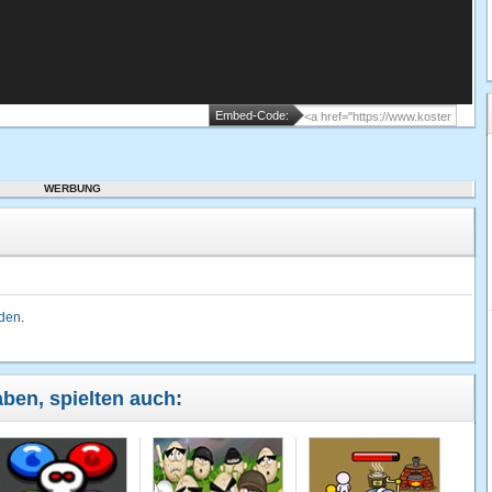
Embed-Code:
WERBUNG
lden
.
aben, spielten auch: