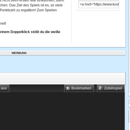
 nicht beim ersten Mal funktioniert, dann
n. Das Ziel des Spiels ist es, so viele
Punktzahl zu ergattern! Zum Spielen
net!
inem Doppelklick stößt du die weiße
WERBUNG
t aus
Bookmarken
Zufallsspiel