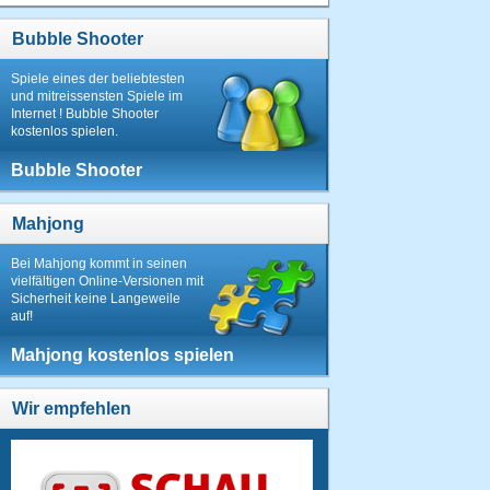
25.12.2013 um
Bubble Shooter
10:29 Uhr
Spiele eines der beliebtesten
12.
und mitreissensten Spiele im
Butterfly05
Internet ! Bubble Shooter
kostenlos spielen.
379 Punkte
22.07.2013 um
Bubble Shooter
22:52 Uhr
13.
Mahjong
hiesi49
Bei Mahjong kommt in seinen
362
vielfältigen Online-Versionen mit
Punkte
Sicherheit keine Langeweile
27.08.2013
auf!
um 18:20
Uhr
Mahjong kostenlos spielen
14.
ozzy
Wir empfehlen
353
Punkte
11.02.2013
um 18:37