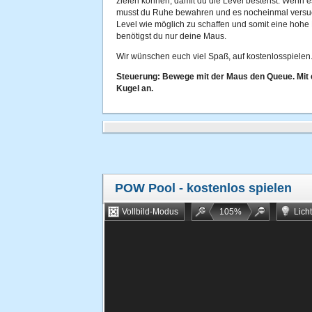
zielen können, damit du die Level bestehst. Wenn es
musst du Ruhe bewahren und es nocheinmal versuche
Level wie möglich zu schaffen und somit eine hohe 
benötigst du nur deine Maus.
Wir wünschen euch viel Spaß, auf kostenlosspielen.
Steuerung: Bewege mit der Maus den Queue. Mit e
Kugel an.
POW Pool
- kostenlos spielen
Vollbild-Modus
105
%
Lich