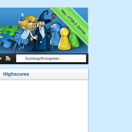
le
Highscores
1.
Hebby
955
Punkte
21.06.2013
um 03:30
Uhr
2.
Hebby