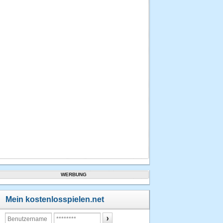
916
Punkte
21.06.2013
um 09:49
Uhr
3.
Hebby
905
Punkte
21.06.2013
um 03:26
Uhr
4.
hiesi49
807
Punkte
29.07.2013
WERBUNG
um 12:23
Uhr
Mein kostenlosspielen.net
5.
hiesi49