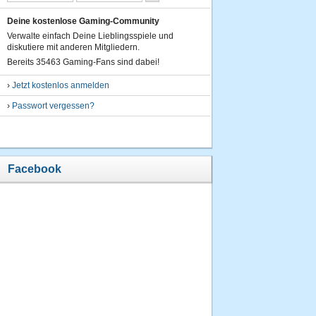
754
Punkte
Deine kostenlose Gaming-Community
25.07.2013
Verwalte einfach Deine Lieblingsspiele und
um 17:58
diskutiere mit anderen Mitgliedern.
Uhr
Bereits 35463 Gaming-Fans sind dabei!
6.
›
Jetzt kostenlos anmelden
hiesi49
›
Passwort vergessen?
741
Punkte
05.05.2013
um 18:05
Uhr
Facebook
7.
hiesi49
734
Punkte
03.07.2013
um 14:04
Uhr
8.
hiesi49