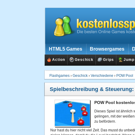
HTML5 Games
Browsergames
D
Action
Geschick
Grips
Jump
Flashgames
›
Geschick
›
Verschiedene
›
POW Pool
Spielbeschreibung & Steuerung
POW Pool kostenlos
Dieses Spiel ist ähnlich
gelingen, mit der weißen
zu befördern.
Nur hast du hier nicht viel Zeit. Das musst du unbe