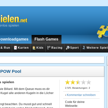
ownloadgames
Flash Games
 & Run
Karten
Kids
Racing
Sport
Weitere Spie
:
POW Pool
 spielen
2.5
/
5
, Bewertungen:
2
 wie Billard. Mit dem Queue muss es dir
 Kugel alle anderen Kugeln in die Löcher
›
Kommentar schreiben
Code für deine
dingt beachten. Du musst gut und schnell
Webseite: