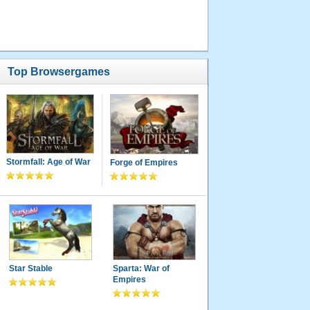
531
Punkte
20.04.2013
um 18:41
Uhr
Top Browsergames
9.
ekdemoe
476 Punkte
06.01.2014
um 18:10
Uhr
Stormfall: Age of War
Forge of Empires
10.
hiesi49
468
Punkte
03.05.2013
um 17:55
Uhr
Star Stable
Sparta: War of
Empires
11.
michitruck
395 Punkte