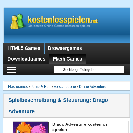
HTML5 Games
Browsergames
Downloadgames
Flash Games
Flashgames
›
Jump & Run
›
Verschiedene
›
Drago Adventure
Spielbeschreibung & Steuerung:
Drago
Adventure
Drago Adventure kostenlos
spielen