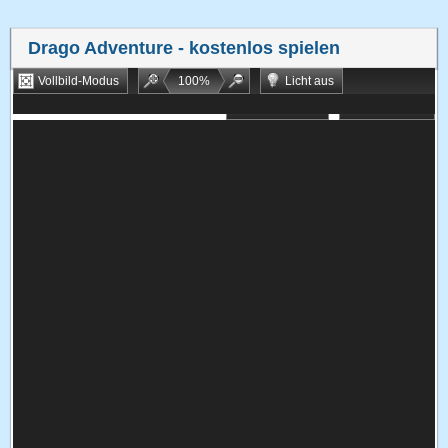
Drago Adventure
- kostenlos spielen
Vollbild-Modus
100
%
Licht aus
Bookmarken
Zufallsspiel