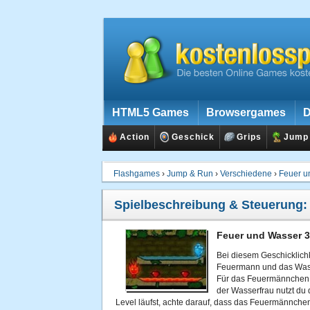
HTML5 Games
Browsergames
D
Action
Geschick
Grips
Jump
Flashgames
›
Jump & Run
›
Verschiedene
›
Feuer u
Spielbeschreibung & Steuerung
Feuer und Wasser 3 
Bei diesem Geschicklichk
Feuermann und das Wass
Für das Feuermännchen b
der Wasserfrau nutzt du
Level läufst, achte darauf, dass das Feuermännche