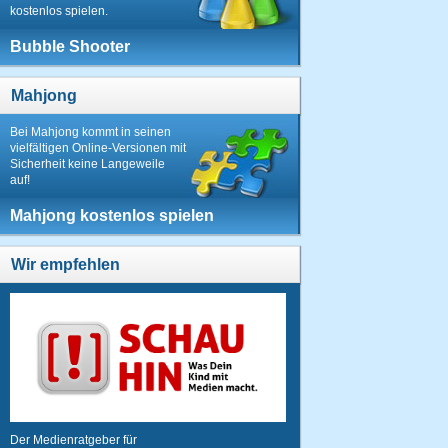
kostenlos spielen.
Bubble Shooter
Mahjong
Bei Mahjong kommt in seinen
vielfältigen Online-Versionen mit
Sicherheit keine Langeweile
auf!
Mahjong kostenlos spielen
Wir empfehlen
Der Medienratgeber für