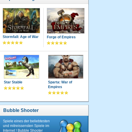
Stormfall: Age of War
Forge of Empires
Star Stable
Sparta: War of
Empires
Bubble Shooter
Spiele eines der beliebtesten
und mitreissensten Spiele im
Internet ! Bubble Shooter