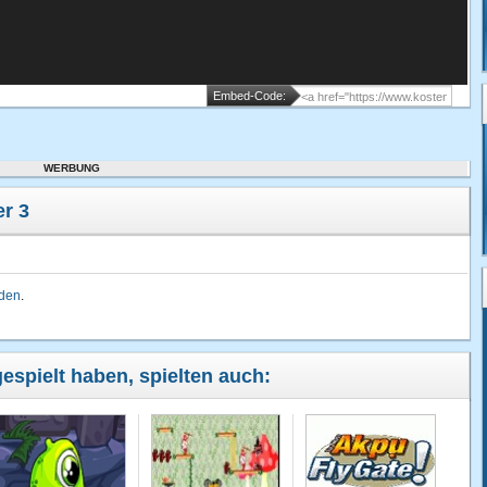
Embed-Code:
WERBUNG
r 3
lden
.
gespielt haben, spielten auch: