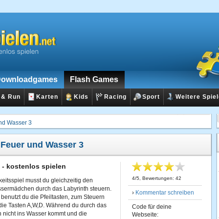
ownloadgames
Flash Games
 & Run
Karten
Kids
Racing
Sport
Weitere Spie
nd Wasser 3
:
Feuer und Wasser 3
- kostenlos spielen
4
/
5
, Bewertungen:
42
eitsspiel musst du gleichzeitig den
ermädchen durch das Labyrinth steuern.
›
Kommentar schreiben
enutzt du die Pfeiltasten, zum Steuern
 die Tasten A,W,D. Während du durch das
Code für deine
n nicht ins Wasser kommt und die
Webseite: