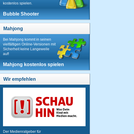
kostenlos spielen.
Bubble Shooter
Mahjong
Bei Mahjong kommt in seinen
vielfältigen Online-Versionen mit
Sicherheit keine Langeweile
auf!
Mahjong kostenlos spielen
Wir empfehlen
Der Medienratgeber für