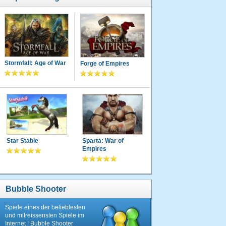
Stormfall: Age of War
Forge of Empires
Star Stable
Sparta: War of
Empires
Bubble Shooter
Spiele eines der beliebtesten
und mitreissensten Spiele im
Internet ! Bubble Shooter