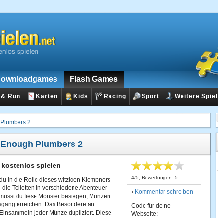
ownloadgames
Flash Games
 & Run
Karten
Kids
Racing
Sport
Weitere Spie
Plumbers 2
:
Enough Plumbers 2
kostenlos spielen
4
/
5
, Bewertungen:
5
du in die Rolle dieses witzigen Klempners
 die Toiletten in verschiedene Abenteuer
›
Kommentar schreiben
l musst du fiese Monster besiegen, Münzen
gang erreichen. Das Besondere an
Code für deine
 Einsammeln jeder Münze dupliziert. Diese
Webseite: