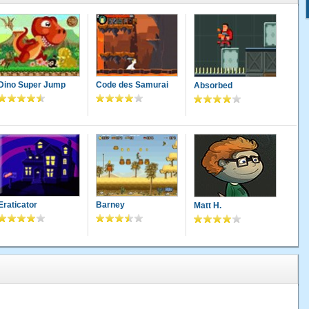
Dino Super Jump
Code des Samurai
Absorbed
Eraticator
Barney
Matt H.