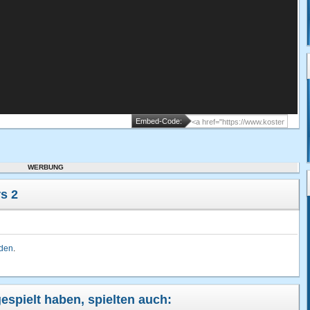
Embed-Code:
WERBUNG
s 2
lden
.
espielt haben, spielten auch: