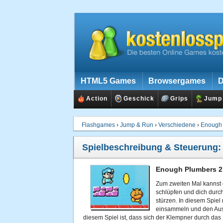
HTML5 Games
Browsergames
D
Action
Geschick
Grips
Jump
Flashgames
›
Jump & Run
›
Verschiedene
›
Enough 
Spielbeschreibung & Steuerung
Enough Plumbers 2 
Zum zweiten Mal kannst 
schlüpfen und dich durch
stürzen. In diesem Spie
einsammeln und den Aus
diesem Spiel ist, dass sich der Klempner durch das