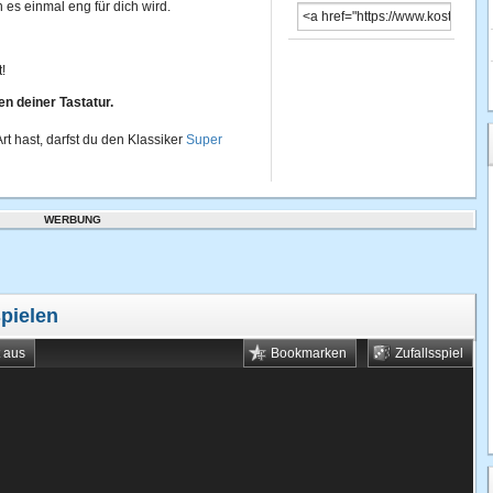
 es einmal eng für dich wird.
!
n deiner Tastatur.
rt hast, darfst du den Klassiker
Super
WERBUNG
spielen
t aus
Bookmarken
Zufallsspiel