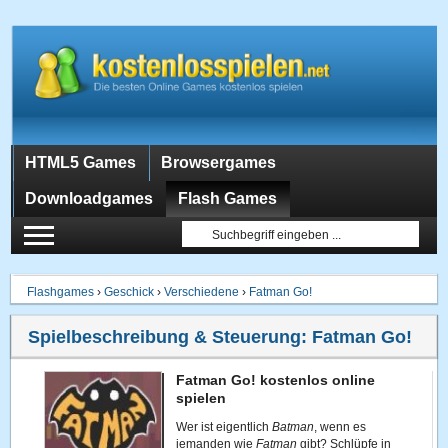
HTML5 Games
Browsergames
Downloadgames
Flash Games
Flashgames
›
Geschick
›
Verschiedene
›
Fatman Go!
Spielbeschreibung & Steuerung:
Fatman Go!
Fatman Go! kostenlos online
spielen
Wer ist eigentlich
Batman
, wenn es
jemanden wie
Fatman
gibt? Schlüpfe in