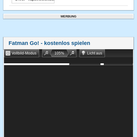
WERBUNG
Fatman Go!
- kostenlos spielen
Vollbild-Modus
105
%
Licht aus
Bookmarken
Zufallsspiel