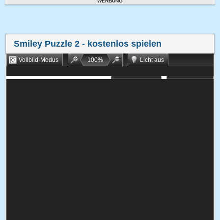
WERBUNG
Smiley Puzzle 2
- kostenlos spielen
Vollbild-Modus
100
%
Licht aus
Bookmarken
Zufallsspiel