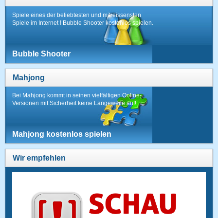
Spiele eines der beliebtesten und mitreissensten
Spiele im Internet ! Bubble Shooter kostenlos spielen.
Bubble Shooter
Mahjong
Bei Mahjong kommt in seinen vielfältigen Online-
Versionen mit Sicherheit keine Langeweile auf!
Mahjong kostenlos spielen
Wir empfehlen