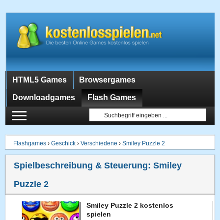
HTML5 Games
Browsergames
Downloadgames
Flash Games
Flashgames
›
Geschick
›
Verschiedene
›
Smiley Puzzle 2
Spielbeschreibung & Steuerung:
Smiley
Puzzle 2
Smiley Puzzle 2 kostenlos
spielen