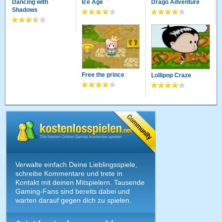
Dancing with
Ice Age
Drago Adventure
Shadows
Free the prince
Lollipop Craze
Verwalte einfach Deine Lieblingsspiele,
schreibe Kommentare und trete in
Kontakt mit deinen Mitspielern. Tausende
Gaming-Fans sind bereits dabei und
warten darauf gegen dich zu spielen.