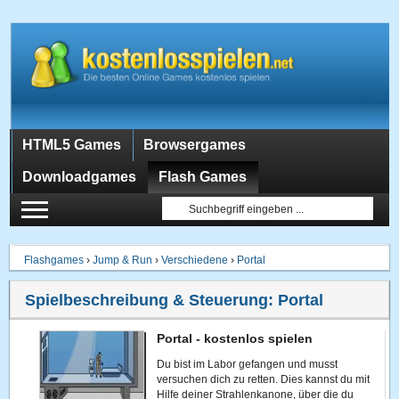
HTML5 Games
Browsergames
Downloadgames
Flash Games
Flashgames
›
Jump & Run
›
Verschiedene
›
Portal
Spielbeschreibung & Steuerung:
Portal
Portal - kostenlos spielen
Du bist im Labor gefangen und musst
versuchen dich zu retten. Dies kannst du mit
Hilfe deiner Strahlenkanone, über die du