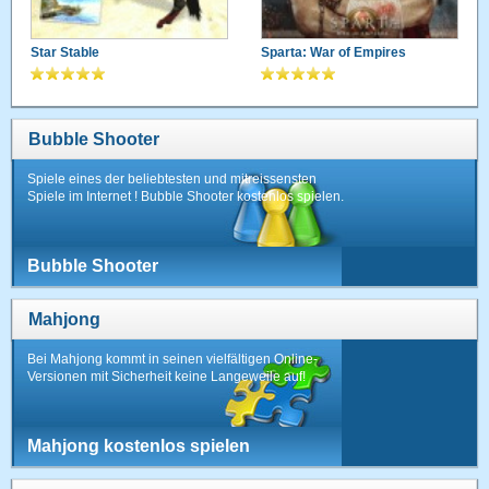
Star Stable
Sparta: War of Empires
Bubble Shooter
Spiele eines der beliebtesten und mitreissensten
Spiele im Internet ! Bubble Shooter kostenlos spielen.
Bubble Shooter
Mahjong
Bei Mahjong kommt in seinen vielfältigen Online-
Versionen mit Sicherheit keine Langeweile auf!
Mahjong kostenlos spielen