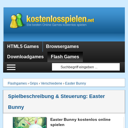
HTML5 Games
Browsergames
Downloadgames
Flash Games
Flashgames
›
Grips
›
Verschiedene
›
Easter Bunny
Spielbeschreibung & Steuerung:
Easter
Bunny
Easter Bunny kostenlos online
spielen