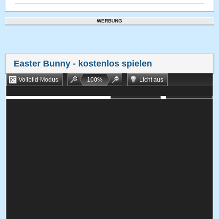
WERBUNG
Easter Bunny
- kostenlos spielen
Vollbild-Modus
100
%
Licht aus
Bookmarken
Zufallsspiel