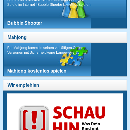
Spiele im Internet ! Bubble Shooter kostenlos spielen.
Bubble Shooter
Mahjong
Bei Mahjong kommt in seinen vielfältigen Online-
Versionen mit Sicherheit keine Langeweile auf!
Mahjong kostenlos spielen
Wir empfehlen