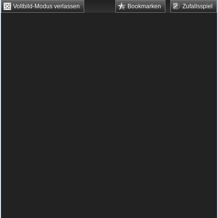
Vollbild-Modus verlassen
Bookmarken
Zufallsspiel
HTML5 Games
Browsergames
Downloadgames
Flash Games
Flashgames
›
Grips
›
Verschiedene
›
Cubestern 2: Night Shift
Spielbeschreibung & Steuerung:
Cubestern
2: Night Shift
Cubestern 2: Night Shift
kostenlos online spielen