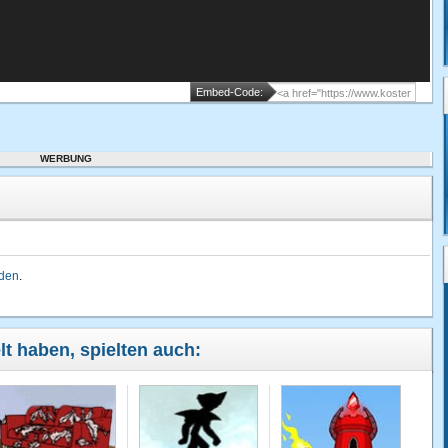
Embed-Code:
WERBUNG
lden
.
elt haben, spielten auch: