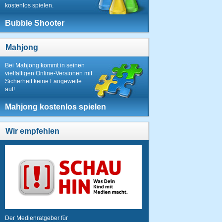
kostenlos spielen.
Bubble Shooter
Mahjong
Bei Mahjong kommt in seinen
vielfältigen Online-Versionen mit
Sicherheit keine Langeweile
auf!
Mahjong kostenlos spielen
Wir empfehlen
Der Medienratgeber für