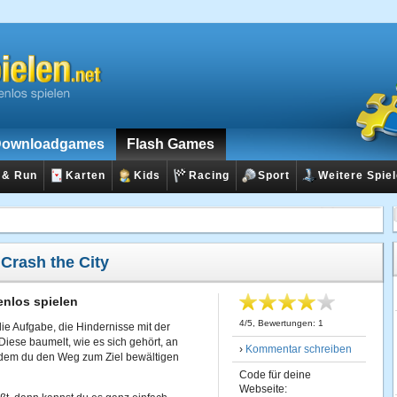
ownloadgames
Flash Games
 & Run
Karten
Kids
Racing
Sport
Weitere Spie
:
Crash the City
enlos spielen
4
/
5
, Bewertungen:
1
die Aufgabe, die Hindernisse mit der
Diese baumelt, wie es sich gehört, an
›
Kommentar schreiben
 dem du den Weg zum Ziel bewältigen
Code für deine
Webseite: