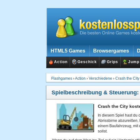
HTML5 Games
Browsergames
D
Action
Geschick
Grips
Jump
Flashgames
›
Action
›
Verschiedene
›
Crash the City
Spielbeschreibung & Steuerung
Crash the City kost
In diesem Spiel hast du 
Abrissbirne abzureißen. 
einem Baufahrzeug, mit
sollst.