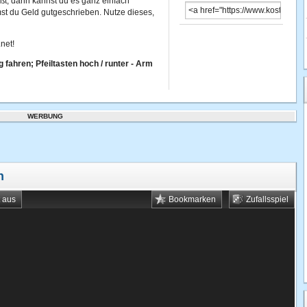
ßt, dann kannst du es ganz einfach
st du Geld gutgeschrieben. Nutze dieses,
net!
g fahren; Pfeiltasten hoch / runter - Arm
WERBUNG
n
t aus
Bookmarken
Zufallsspiel