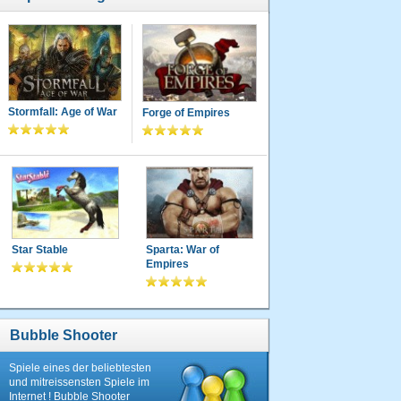
Stormfall: Age of War
Forge of Empires
Star Stable
Sparta: War of
Empires
Bubble Shooter
Spiele eines der beliebtesten
und mitreissensten Spiele im
Internet ! Bubble Shooter