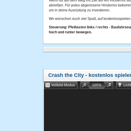
Wenn du auf dem Weg ins Ziel auf ein Hindernis stö
abreißen. Für jedes abgerissene Hindernis bekomm
um in deine Ausrüstung zu investieren.
Wir wünschen euch viel Spaß, auf kostenlosspielen.
Steuerung: Pfeiltasten links / rechts - Baufahrzeu
hoch und runter bewegen.
Crash the City
- kostenlos spiele
Vollbild-Modus
105
%
Lich