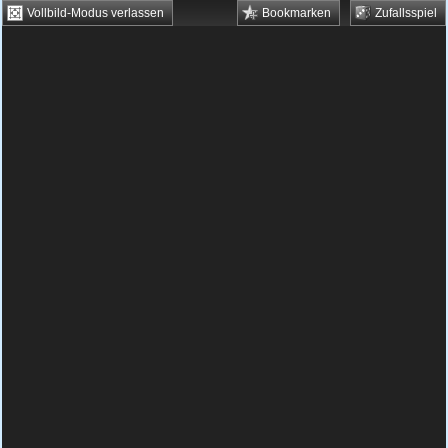
Vollbild-Modus verlassen
Bookmarken
Zufallsspiel
HTML5 Games
Browsergames
Downloadgames
Flash Games
Flashgames
›
Action
›
Krieg
›
Civilizations Wars
Spielbeschreibung & Steuerung:
Civilizations
Wars
Civilizations Wars kostenlos
spielen