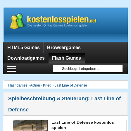
HTML5 Games
Browsergames
Downloadgames
Flash Games
Flashgames
›
Action
›
Krieg
›
Last Line of Defense
Spielbeschreibung & Steuerung:
Last Line of
Defense
Last Line of Defense kostenlos
spielen