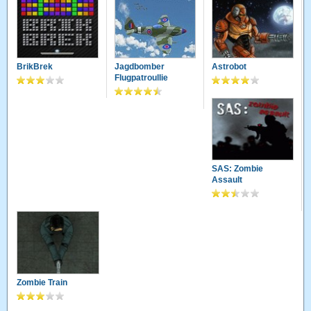
BrikBrek
Jagdbomber
Astrobot
Flugpatroullie
SAS: Zombie
Assault
Zombie Train