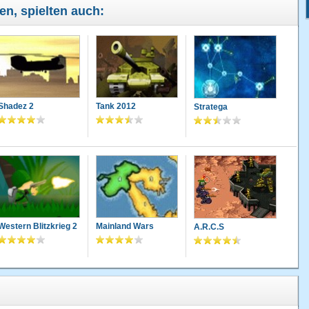
ben, spielten auch:
Shadez 2
Tank 2012
Stratega
Western Blitzkrieg 2
Mainland Wars
A.R.C.S