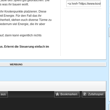
 Laufe des Spiels gut gebrauchen. Die
s was ihr bauen wollt.
ihr Knotenpunkte platzieren. Diese
t Energie. Für den Fall das ihr
cherheit, stehen euch diverse Türme zu
ederrum viel Energie, die ihr aber
auf, dann kann eigentlich nichts
us. Erlernt die Steuerung einfach im
WERBUNG
t aus
Bookmarken
Zufallsspiel