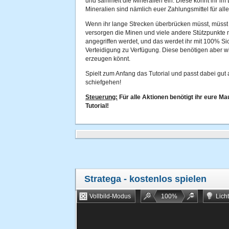
und sammelt die Mineralien ein. Diese könnt ihr im
Mineralien sind nämlich euer Zahlungsmittel für alle
Wenn ihr lange Strecken überbrücken müsst, müsst 
versorgen die Minen und viele andere Stützpunkte mi
angegriffen werdet, und das werdet ihr mit 100% Si
Verteidigung zu Verfügung. Diese benötigen aber wi
erzeugen könnt.
Spielt zum Anfang das Tutorial und passt dabei gut 
schiefgehen!
Steuerung:
Für alle Aktionen benötigt ihr eure Ma
Tutorial!
Stratega
- kostenlos spielen
Vollbild-Modus
100
%
Lich