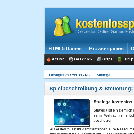
HTML5 Games
Browsergames
D
Action
Geschick
Grips
Jump
Flashgames
›
Action
›
Krieg
›
Stratega
Spielbeschreibung & Steuerung
Stratega kostenlos 
Stratega ist ein ziemlich
es, im Weltraum eine Ko
beschützen.
Als erstes müsst ihr damit anfangen eure Ressource