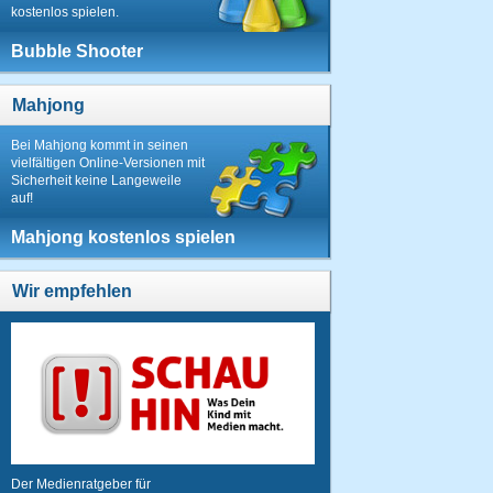
kostenlos spielen.
Bubble Shooter
Mahjong
Bei Mahjong kommt in seinen
vielfältigen Online-Versionen mit
Sicherheit keine Langeweile
auf!
Mahjong kostenlos spielen
Wir empfehlen
Der Medienratgeber für