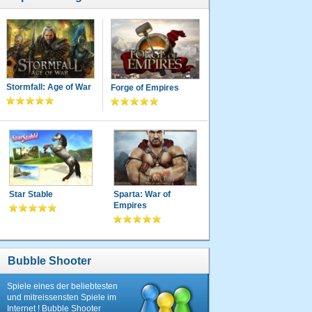
Stormfall: Age of War
Forge of Empires
Star Stable
Sparta: War of
Empires
Bubble Shooter
Spiele eines der beliebtesten
und mitreissensten Spiele im
Internet ! Bubble Shooter