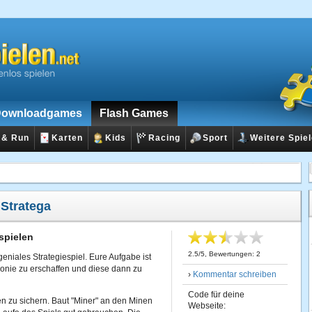
ownloadgames
Flash Games
 & Run
Karten
Kids
Racing
Sport
Weitere Spie
:
Stratega
spielen
2.5
/
5
, Bewertungen:
2
 geniales Strategiespiel. Eure Aufgabe ist
lonie zu erschaffen und diese dann zu
›
Kommentar schreiben
Code für deine
n zu sichern. Baut "Miner" an den Minen
Webseite: