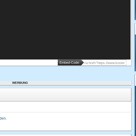
Embed-Code:
WERBUNG
lden
.