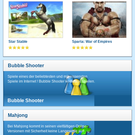
Star Stable
Sparta: War of Empires
Bubble Shooter
Spiele eines der beliebtesten und mitreissensten
Spiele im Internet ! Bubble Shooter kostenlos spielen.
Bubble Shooter
Mahjong
Bei Mahjong kommt in seinen vielfältigen Online-
Versionen mit Sicherheit keine Langeweile auf!