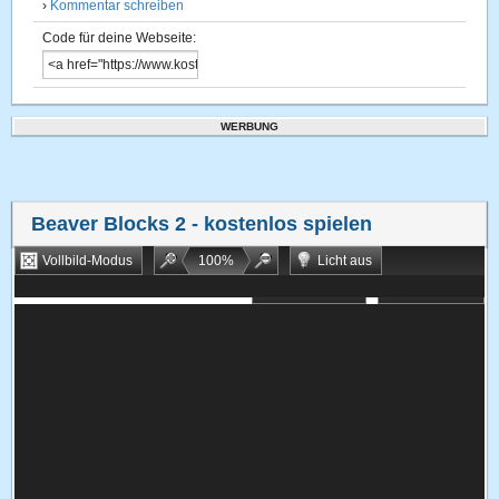
›
Kommentar schreiben
Code für deine Webseite:
WERBUNG
Beaver Blocks 2
- kostenlos spielen
Vollbild-Modus
100
%
Licht aus
Bookmarken
Zufallsspiel