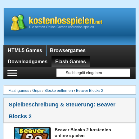
HTML5 Games
Browsergames
Downloadgames
Flash Games
Flashgames
›
Grips
›
Blöcke entfernen
›
Beaver Blocks 2
Spielbeschreibung & Steuerung:
Beaver
Blocks 2
Beaver Blocks 2 kostenlos
online spielen