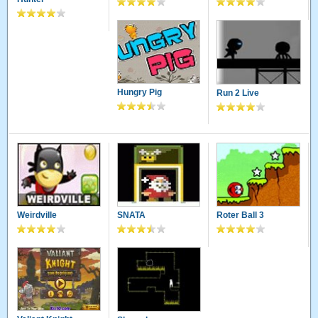
Hungry Pig
Run 2 Live
Weirdville
SNATA
Roter Ball 3