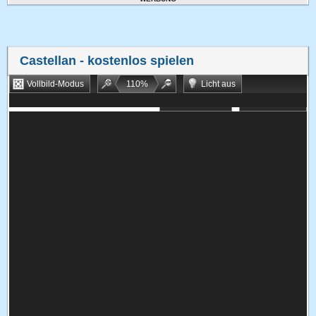
Castellan
- kostenlos spielen
Vollbild-Modus
110
%
Licht aus
Bookmarken
Zufallsspiel