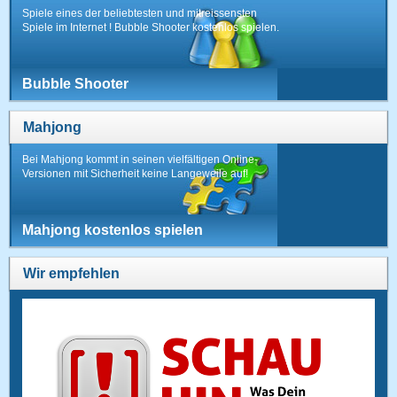
Spiele eines der beliebtesten und mitreissensten
Spiele im Internet ! Bubble Shooter kostenlos spielen.
Bubble Shooter
Mahjong
Bei Mahjong kommt in seinen vielfältigen Online-
Versionen mit Sicherheit keine Langeweile auf!
Mahjong kostenlos spielen
Wir empfehlen