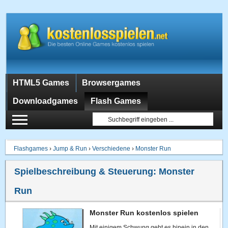
HTML5 Games
Browsergames
Downloadgames
Flash Games
Flashgames
›
Jump & Run
›
Verschiedene
›
Monster Run
Spielbeschreibung & Steuerung:
Monster
Run
Monster Run kostenlos spielen
Mit einigem Schwung geht es hinein in den