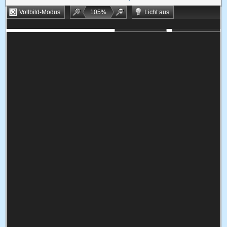
Vollbild-Modus
105
%
Licht aus
Bookmarken
Zufallsspiel