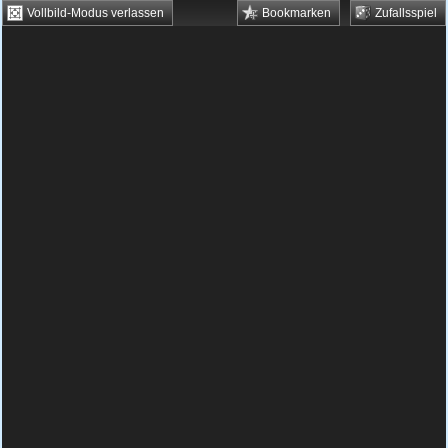
Vollbild-Modus verlassen
Bookmarken
Zufallsspiel
HTML5 Games
Browsergames
Downloadgames
Flash Games
Flashgames
›
Action
›
Zombie Spiele
›
Cars vs. Zombies
Spielbeschreibung & Steuerung:
Cars vs.
Zombies
Cars vs. Zombies kostenlos
spielen