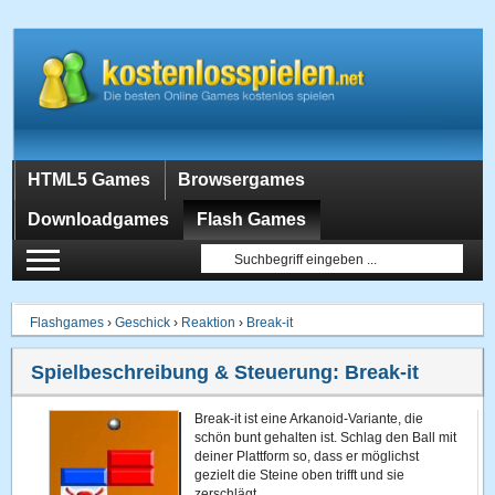
HTML5 Games
Browsergames
Downloadgames
Flash Games
Flashgames
›
Geschick
›
Reaktion
›
Break-it
Spielbeschreibung & Steuerung:
Break-it
Break-it ist eine Arkanoid-Variante, die
schön bunt gehalten ist. Schlag den Ball mit
deiner Plattform so, dass er möglichst
gezielt die Steine oben trifft und sie
zerschlägt.