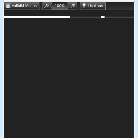
Vollbild-Modus
100
%
Licht aus
Bookmarken
Zufallsspiel