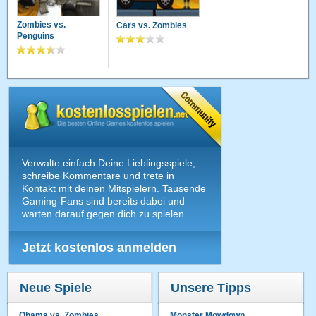
Zombies vs.
Cars vs. Zombies
Penguins
Verwalte einfach Deine Lieblingsspiele,
schreibe Kommentare und trete in
Kontakt mit deinen Mitspielern. Tausende
Gaming-Fans sind bereits dabei und
warten darauf gegen dich zu spielen.
Jetzt kostenlos anmelden
Neue Spiele
Unsere Tipps
Obama vs. Zombies
Monster Mowdown