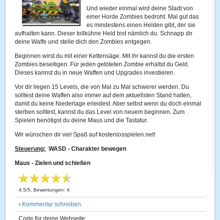
Und wieder einmal wird deine Stadt von
einer Horde Zombies bedroht. Mal gut das
es mindestens einen Helden gibt, der sie
aufhalten kann. Dieser tollkühne Held bist nämlich du. Schnapp dir
deine Waffe und stelle dich den Zombies entgegen.
Beginnen wirst du mit einer Kettensäge. Mit ihr kannst du die ersten
Zombies beseitigen. Für jeden getöteten Zombie erhältst du Geld.
Dieses kannst du in neue Waffen und Upgrades investieren.
Vor dir liegen 15 Levels, die von Mal zu Mal schwerer werden. Du
solltest deine Waffen also immer auf dem aktuellsten Stand halten,
damit du keine Niederlage erleidest. Aber selbst wenn du doch einmal
sterben solltest, kannst du das Level von neuem beginnen. Zum
Spielen benötigst du deine Maus und die Tastatur.
Wir wünschen dir viel Spaß auf kostenlosspielen.net!
Steuerung:
WASD - Charakter bewegen
Maus - Zielen und schießen
4.5
/
5
, Bewertungen:
4
›
Kommentar schreiben
Code für deine Webseite: