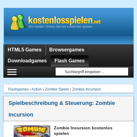
HTML5 Games
Browsergames
Downloadgames
Flash Games
Flashgames
›
Action
›
Zombie Spiele
›
Zombie Incursion
Spielbeschreibung & Steuerung:
Zombie
Incursion
Zombie Incursion kostenlos
spielen