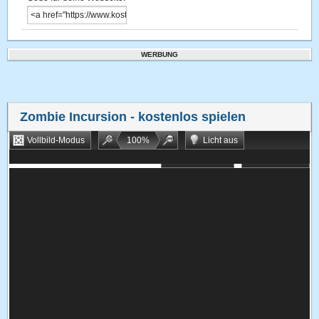
WERBUNG
Zombie Incursion
- kostenlos spielen
Vollbild-Modus
100
%
Licht aus
Bookmarken
Zufallsspiel