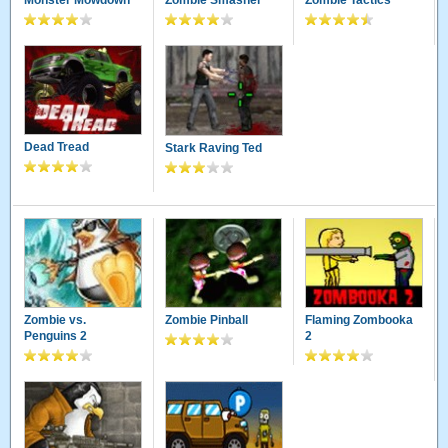
Monster Mowdown
Zombie Smasher
Zombie Tactics
Dead Tread
Stark Raving Ted
Zombie vs.
Zombie Pinball
Flaming Zombooka
Penguins 2
2