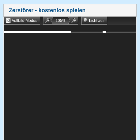
Zerstörer
- kostenlos spielen
Vollbild-Modus
105
%
Licht aus
Bookmarken
Zufallsspiel