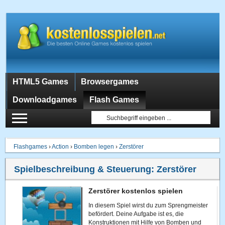
HTML5 Games
Browsergames
Downloadgames
Flash Games
Flashgames
›
Action
›
Bomben legen
›
Zerstörer
Spielbeschreibung & Steuerung:
Zerstörer
Zerstörer kostenlos spielen
In diesem Spiel wirst du zum Sprengmeister
befördert. Deine Aufgabe ist es, die
Konstruktionen mit Hilfe von Bomben und