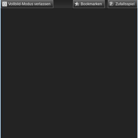
Vollbild-Modus verlassen
Bookmarken
Zufallsspiel
HTML5 Games
Browsergames
Downloadgames
Flash Games
Flashgames
›
Grips
›
Verschiedene
›
Bob die Schnecke 6
Spielbeschreibung & Steuerung:
Bob die
Schnecke 6
Bob die Schnecke 6 kostenlos
spielen