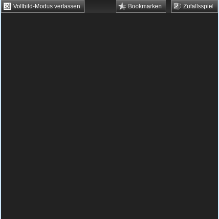
Vollbild-Modus verlassen
Bookmarken
Zufallsspiel
HTML5 Games
Browsergames
Downloadgames
Flash Games
Flashgames
›
Grips
›
Verschiedene
›
Bloxorz
Spielbeschreibung & Steuerung:
Bloxorz
Bloxorz kostenlos spielen
Der Block muss in das Loch! So lautet die
Aufgabe. Das hört sich vielleicht einfach an,
ist aber nicht so!