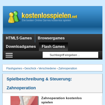
HTML5 Games
Browsergames
Downloadgames
Flash Games
Flashgames
›
Geschick
›
Verschiedene
›
Zahnoperation
Spielbeschreibung & Steuerung:
Zahnoperation
Zahnoperation kostenlos
spielen