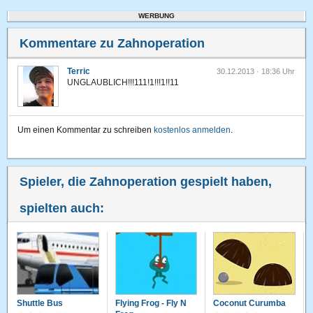
WERBUNG
Kommentare zu Zahnoperation
Terric
30.12.2013 · 18:36 Uhr
UNGLAUBLICH!!!111!1!!!1!!11
Um einen Kommentar zu schreiben
kostenlos anmelden
.
Spieler, die Zahnoperation gespielt haben,
spielten auch:
Shuttle Bus
Flying Frog - Fly N
Coconut Curumba