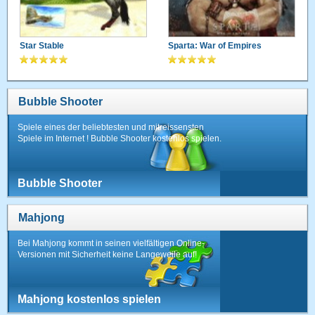
Star Stable
Sparta: War of Empires
Bubble Shooter
Spiele eines der beliebtesten und mitreissensten
Spiele im Internet ! Bubble Shooter kostenlos spielen.
Bubble Shooter
Mahjong
Bei Mahjong kommt in seinen vielfältigen Online-
Versionen mit Sicherheit keine Langeweile auf!
Mahjong kostenlos spielen