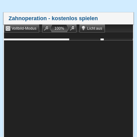
Zahnoperation
- kostenlos spielen
Vollbild-Modus
100
%
Licht aus
Bookmarken
Zufallsspiel