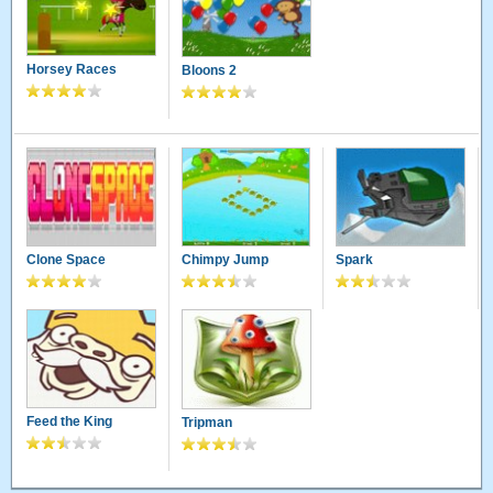
Horsey Races
Bloons 2
Clone Space
Chimpy Jump
Spark
Feed the King
Tripman