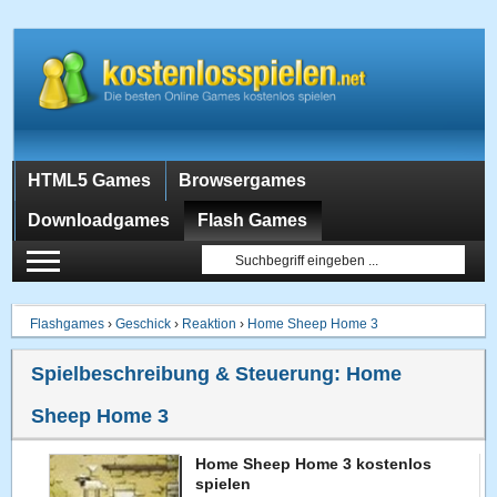
HTML5 Games
Browsergames
Downloadgames
Flash Games
Flashgames
›
Geschick
›
Reaktion
›
Home Sheep Home 3
Spielbeschreibung & Steuerung:
Home
Sheep Home 3
Home Sheep Home 3 kostenlos
spielen