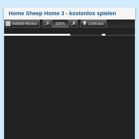
Home Sheep Home 3
- kostenlos spielen
Vollbild-Modus
105
%
Licht aus
Bookmarken
Zufallsspiel