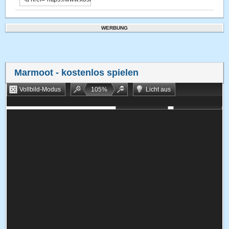
WERBUNG
Marmoot
- kostenlos spielen
Vollbild-Modus
105
%
Licht aus
Bookmarken
Zufallsspiel