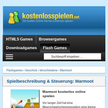
HTML5 Games
Browsergames
Downloadgames
Flash Games
Flashgames
›
Geschick
›
Verschiedene
›
Marmoot
Spielbeschreibung & Steuerung:
Marmoot
Marmoot kostenlos online
spielen
Vor langer Zeit hat eine
Meerschweinchenpopulation eine kleine