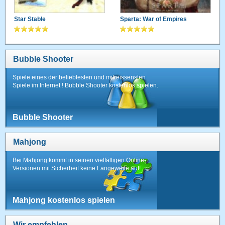
Star Stable
Sparta: War of Empires
Bubble Shooter
Spiele eines der beliebtesten und mitreissensten
Spiele im Internet ! Bubble Shooter kostenlos spielen.
Bubble Shooter
Mahjong
Bei Mahjong kommt in seinen vielfältigen Online-
Versionen mit Sicherheit keine Langeweile auf!
Mahjong kostenlos spielen
Wir empfehlen