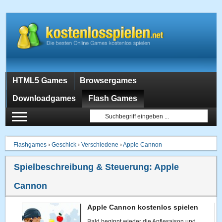
HTML5 Games
Browsergames
Downloadgames
Flash Games
Flashgames
›
Geschick
›
Verschiedene
›
Apple Cannon
Spielbeschreibung & Steuerung:
Apple
Cannon
Apple Cannon kostenlos spielen
Bald beginnt wieder die Apflesaison und