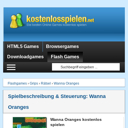
HTML5 Games
Browsergames
Downloadgames
Flash Games
Flashgames
›
Grips
›
Rätsel
›
Wanna Oranges
Spielbeschreibung & Steuerung:
Wanna
Oranges
Wanna Oranges kostenlos
spielen