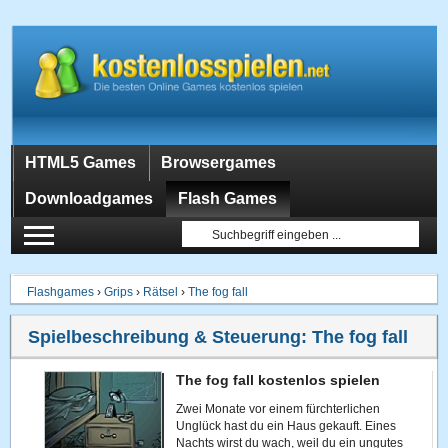
HTML5 Games
Browsergames
Downloadgames
Flash Games
Flashgames
›
Grips
›
Rätsel
›
The fog fall
Spielbeschreibung & Steuerung:
The fog fall
The fog fall kostenlos spielen
Zwei Monate vor einem fürchterlichen
Unglück hast du ein Haus gekauft. Eines
Nachts wirst du wach, weil du ein ungutes