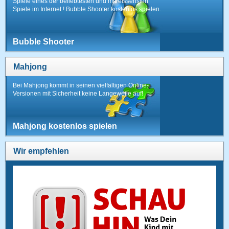
Spiele eines der beliebtesten und mitreissensten
Spiele im Internet ! Bubble Shooter kostenlos spielen.
Bubble Shooter
Mahjong
Bei Mahjong kommt in seinen vielfältigen Online-
Versionen mit Sicherheit keine Langeweile auf!
Mahjong kostenlos spielen
Wir empfehlen