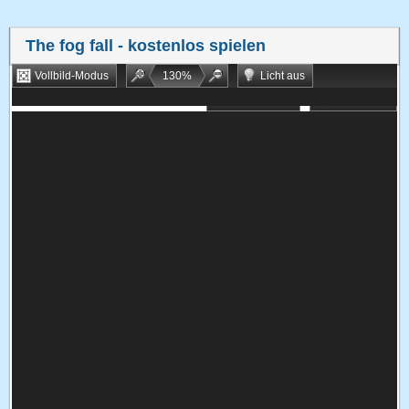
The fog fall
- kostenlos spielen
Vollbild-Modus
130
%
Licht aus
Bookmarken
Zufallsspiel