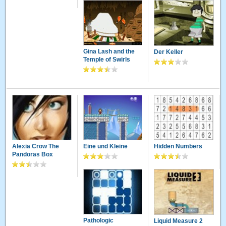
Gina Lash and the
Der Keller
Temple of Swirls
Alexia Crow The
Eine und Kleine
Hidden Numbers
Pandoras Box
Pathologic
Liquid Measure 2