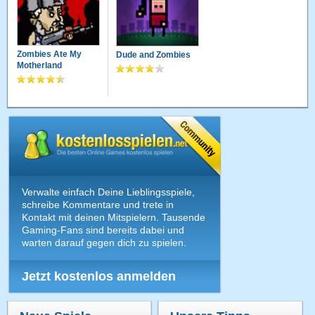
Zombies Ate My
Dude and Zombies
Motherland
Verwalte einfach Deine Lieblingsspiele,
schreibe Kommentare und trete in
Kontakt mit deinen Mitspielern. Tausende
Gaming-Fans sind bereits dabei und
warten darauf gegen dich zu spielen.
Jetzt kostenlos anmelden