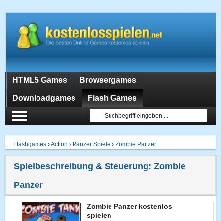
HTML5 Games
Browsergames
Downloadgames
Flash Games
Flashgames
›
Action
›
Panzer Spiele
›
Zombie Panzer
Spielbeschreibung & Steuerung:
Zombie
Panzer
Zombie Panzer kostenlos
spielen