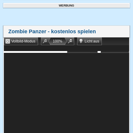
WERBUNG
Zombie Panzer
- kostenlos spielen
Vollbild-Modus
100
%
Licht aus
Bookmarken
Zufallsspiel