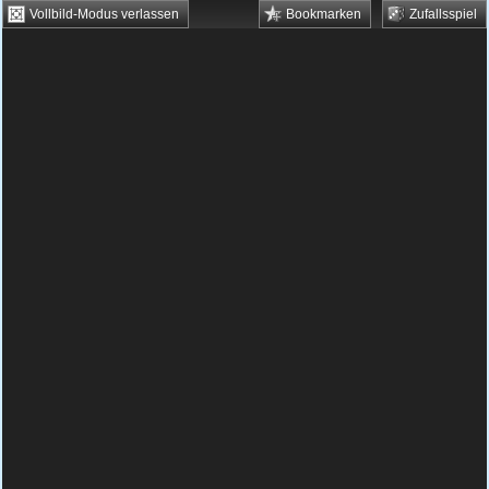
Vollbild-Modus verlassen
Bookmarken
Zufallsspiel
HTML5 Games
Browsergames
Downloadgames
Flash Games
Flashgames
›
Kids
›
Barbie
›
Barbie als Rapunzel
Spielbeschreibung & Steuerung:
Barbie als
Rapunzel
Barbie als Rapunzel kostenlos
spielen