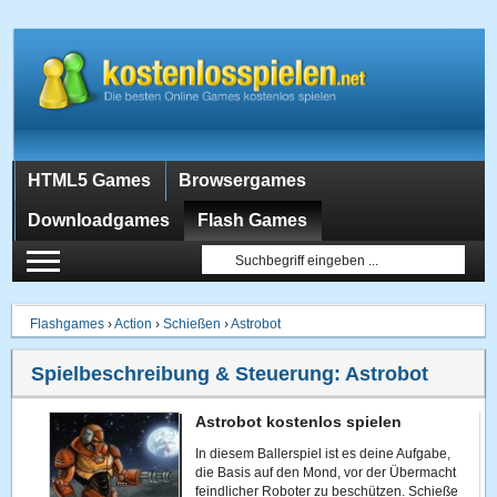
HTML5 Games
Browsergames
Downloadgames
Flash Games
Flashgames
›
Action
›
Schießen
›
Astrobot
Spielbeschreibung & Steuerung:
Astrobot
Astrobot kostenlos spielen
In diesem Ballerspiel ist es deine Aufgabe,
die Basis auf den Mond, vor der Übermacht
feindlicher Roboter zu beschützen. Schieße