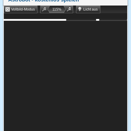
Vollbild-Modus
115
%
Licht aus
Bookmarken
Zufallsspiel