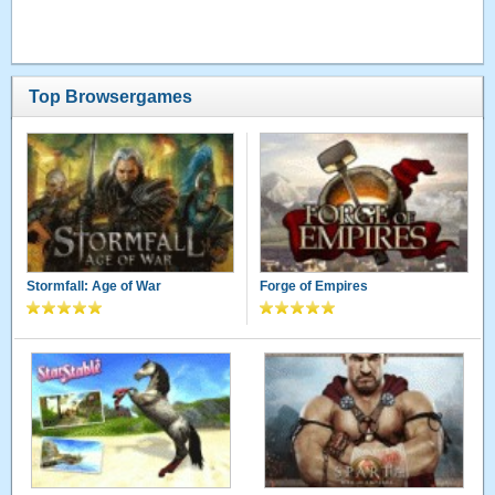
Top Browsergames
Stormfall: Age of War
Forge of Empires