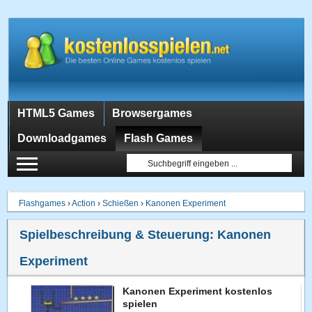
HTML5 Games
Browsergames
Downloadgames
Flash Games
Flashgames
›
Action
›
Schießen
›
Kanonen Experiment
Spielbeschreibung & Steuerung:
Kanonen
Experiment
Kanonen Experiment kostenlos
spielen