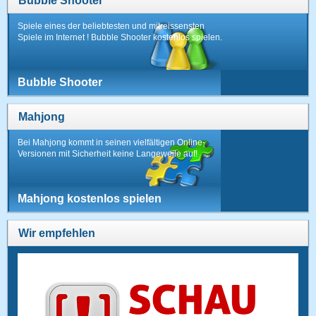
Bubble Shooter
Spiele eines der beliebtesten und mitreissensten
Spiele im Internet ! Bubble Shooter kostenlos spielen.
Bubble Shooter
Mahjong
Bei Mahjong kommt in seinen vielfältigen Online-
Versionen mit Sicherheit keine Langeweile auf!
Mahjong kostenlos spielen
Wir empfehlen