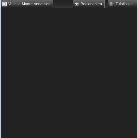
Vollbild-Modus verlassen
Bookmarken
Zufallsspiel
HTML5 Games
Browsergames
Downloadgames
Flash Games
Flashgames
›
Geschick
›
Reaktion
›
Arkanoid
Spielbeschreibung & Steuerung:
Arkanoid
Arkanoid - kostenlos spielen
Bei diesem Klassiker musst du den Ball
immer in Bewegung halten. Dafür bewegst
du mit den Pfeiltasten das Brett hin und her