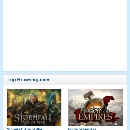
Top Browsergames
Stormfall: Age of War
Forge of Empires