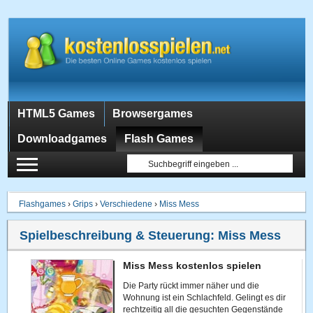
HTML5 Games
Browsergames
Downloadgames
Flash Games
Flashgames
›
Grips
›
Verschiedene
›
Miss Mess
Spielbeschreibung & Steuerung:
Miss Mess
Miss Mess kostenlos spielen
Die Party rückt immer näher und die
Wohnung ist ein Schlachfeld. Gelingt es dir
rechtzeitig all die gesuchten Gegenstände