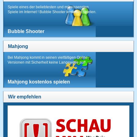
Spiele eines der beliebtesten und mitreissensten
Spiele im Internet ! Bubble Shooter kostenlos spielen.
Bubble Shooter
Mahjong
Bei Mahjong kommt in seinen vielfältigen Online-
Versionen mit Sicherheit keine Langeweile auf!
Mahjong kostenlos spielen
Wir empfehlen