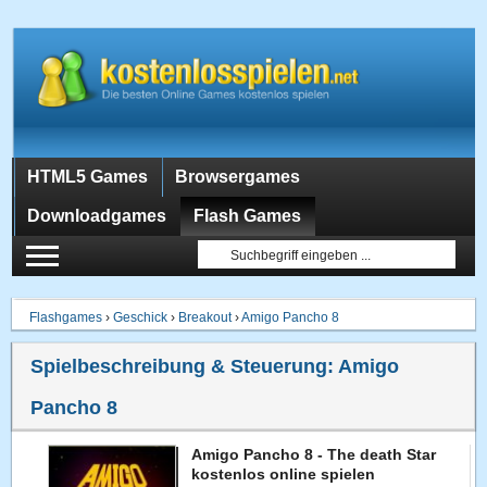
HTML5 Games
Browsergames
Downloadgames
Flash Games
Flashgames
›
Geschick
›
Breakout
›
Amigo Pancho 8
Spielbeschreibung & Steuerung:
Amigo
Pancho 8
Amigo Pancho 8 - The death Star
kostenlos online spielen