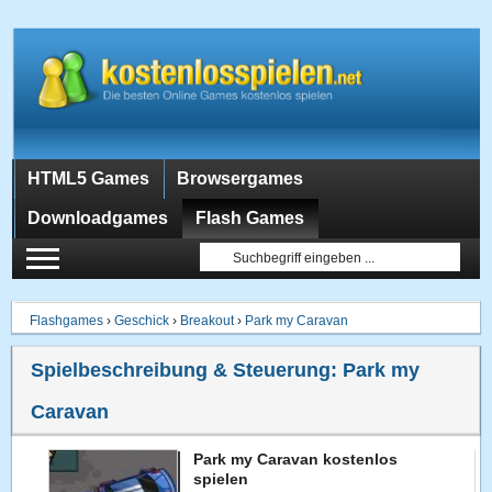
HTML5 Games
Browsergames
Downloadgames
Flash Games
Flashgames
›
Geschick
›
Breakout
›
Park my Caravan
Spielbeschreibung & Steuerung:
Park my
Caravan
Park my Caravan kostenlos
spielen