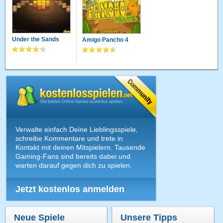
Under the Sands
Amigo Pancho 4
Verwalte einfach Deine Lieblingsspiele,
schreibe Kommentare und trete in
Kontakt mit deinen Mitspielern. Tausende
Gaming-Fans sind bereits dabei und
warten darauf gegen dich zu spielen.
Jetzt kostenlos anmelden
Neue Spiele
Unsere Tipps