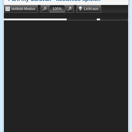
Vollbild-Modus
100
%
Licht aus
Bookmarken
Zufallsspiel