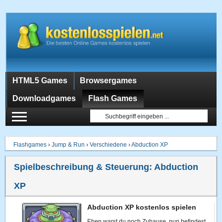
HTML5 Games
Browsergames
Downloadgames
Flash Games
Flashgames
›
Jump & Run
›
Verschiedene
›
Abduction XP
Spielbeschreibung & Steuerung:
Abduction
XP
Abduction XP kostenlos spielen
Eben warst du noch Zuhause, nun befindest