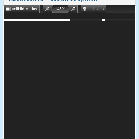
Vollbild-Modus
145
%
Licht aus
Bookmarken
Zufallsspiel