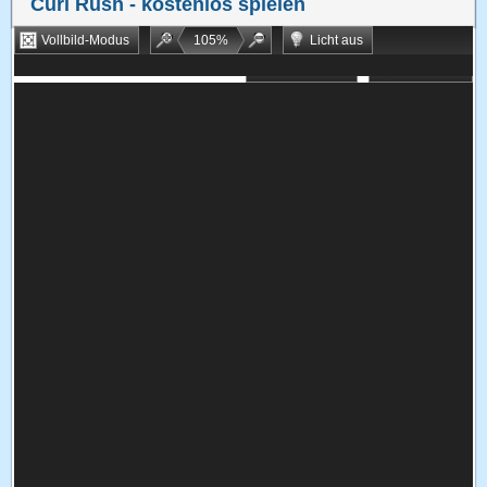
Curl Rush
- kostenlos spielen
Vollbild-Modus
105
%
Licht aus
Bookmarken
Zufallsspiel