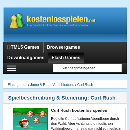
HTML5 Games
Browsergames
Downloadgames
Flash Games
Flashgames
›
Jump & Run
›
Verschiedene
›
Curl Rush
Spielbeschreibung & Steuerung:
Curl Rush
Curl Rush kostenlos spielen
Begleite Curl auf seinem Abendteuer durch
den Wald. Aber Achtung, die niedlichen
Waldmitbewohner sind gar nicht so niedlich.