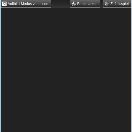
Vollbild-Modus verlassen
Bookmarken
Zufallsspiel
HTML5 Games
Browsergames
Downloadgames
Flash Games
Flashgames
›
Action
›
Schießen
›
Zug Kampf
Spielbeschreibung & Steuerung:
Zug Kampf
Zug Kampf kostenlos spielen
In diesem Spiel bist du ein Lokomotivführer
und fährst mit deinen Passagieren durch
das von Feinden kontrollierte Gebiet.