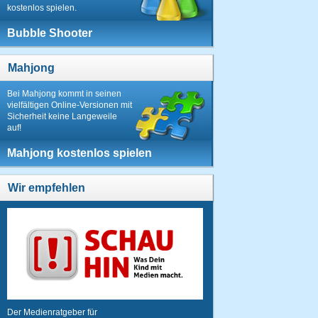
kostenlos spielen.
Bubble Shooter
Mahjong
Bei Mahjong kommt in seinen
vielfältigen Online-Versionen mit
Sicherheit keine Langeweile
auf!
Mahjong kostenlos spielen
Wir empfehlen
Der Medienratgeber für