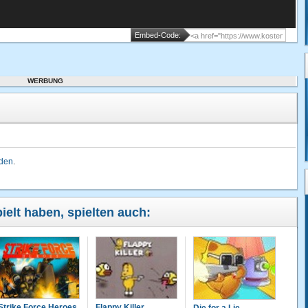
Embed-Code:
WERBUNG
lden
.
elt haben, spielten auch:
Strike Force Heroes
Flappy Killer
Die for a Lie