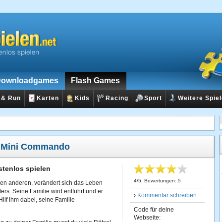
ownloadgames
Flash Games
 & Run
Karten
Kids
Racing
Sport
Weitere Spie
:
Mini Commando
tenlos spielen
4
/
5
, Bewertungen:
5
en anderen, verändert sich das Leben
ers. Seine Familie wird entführt und er
›
Kommentar schreiben
ilf ihm dabei, seine Familie
Code für deine
Webseite: