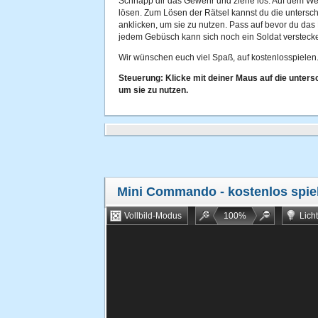
Schnapp dir das Gewehr und ziehe los. Auf dem Weg
lösen. Zum Lösen der Rätsel kannst du die untersch
anklicken, um sie zu nutzen. Pass auf bevor du das
jedem Gebüsch kann sich noch ein Soldat versteck
Wir wünschen euch viel Spaß, auf kostenlosspielen.
Steuerung: Klicke mit deiner Maus auf die untersc
um sie zu nutzen.
Mini Commando
- kostenlos spie
Vollbild-Modus
100
%
Lich