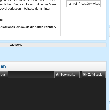
 zu deiner Familie musst du viele Rätsel
iedlichen Dinge im Level, mit deiner Maus
 Level verlassen möchtest, denn hinter
en.
net!
hiedlichen Dinge, die dir helfen könnten,
WERBUNG
len
t aus
Bookmarken
Zufallsspiel