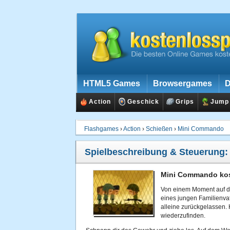
HTML5 Games
Browsergames
D
Action
Geschick
Grips
Jump
Flashgames
›
Action
›
Schießen
›
Mini Commando
Spielbeschreibung & Steuerung
Mini Commando kos
Von einem Moment auf d
eines jungen Familienvat
alleine zurückgelassen. H
wiederzufinden.