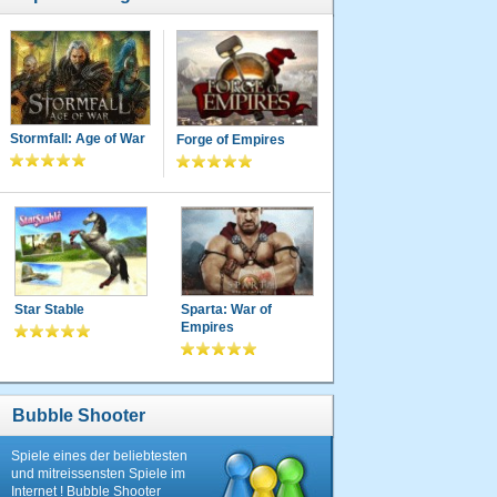
Stormfall: Age of War
Forge of Empires
Star Stable
Sparta: War of
Empires
Bubble Shooter
Spiele eines der beliebtesten
und mitreissensten Spiele im
Internet ! Bubble Shooter