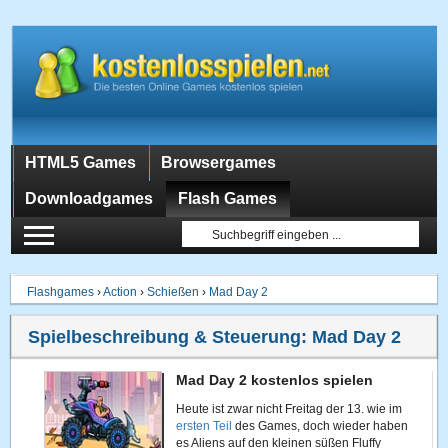
HTML5 Games
Browsergames
Downloadgames
Flash Games
Flashgames
›
Action
›
Schießen
›
Mad Day 2
Spielbeschreibung & Steuerung:
Mad Day 2
Mad Day 2 kostenlos spielen
Heute ist zwar nicht Freitag der 13. wie im
ersten Teil
des Games, doch wieder haben
es Aliens auf den kleinen süßen Fluffy