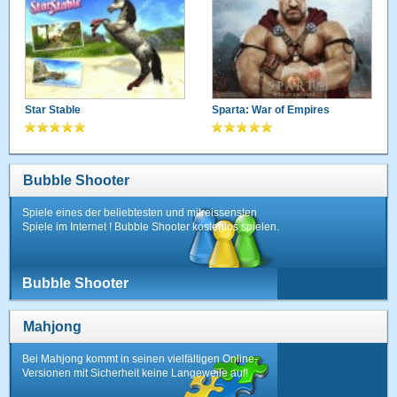
Star Stable
Sparta: War of Empires
Bubble Shooter
Spiele eines der beliebtesten und mitreissensten
Spiele im Internet ! Bubble Shooter kostenlos spielen.
Bubble Shooter
Mahjong
Bei Mahjong kommt in seinen vielfältigen Online-
Versionen mit Sicherheit keine Langeweile auf!