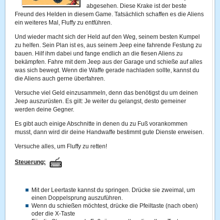
abgesehen. Diese Krake ist der beste
Freund des Helden in diesem Game. Tatsächlich schaffen es die Aliens
ein weiteres Mal, Fluffy zu entführen.
Und wieder macht sich der Held auf den Weg, seinem besten Kumpel
zu helfen. Sein Plan ist es, aus seinem Jeep eine fahrende Festung zu
bauen. Hilf ihm dabei und fange endlich an die fiesen Aliens zu
bekämpfen. Fahre mit dem Jeep aus der Garage und schieße auf alles
was sich bewegt. Wenn die Waffe gerade nachladen sollte, kannst du
die Aliens auch gerne überfahren.
Versuche viel Geld einzusammeln, denn das benötigst du um deinen
Jeep auszurüsten. Es gilt: Je weiter du gelangst, desto gemeiner
werden deine Gegner.
Es gibt auch einige Abschnitte in denen du zu Fuß vorankommen
musst, dann wird dir deine Handwaffe bestimmt gute Dienste erweisen.
Versuche alles, um Fluffy zu retten!
Steuerung:
Mit der Leertaste kannst du springen. Drücke sie zweimal, um
einen Doppelsprung auszuführen.
Wenn du schießen möchtest, drücke die Pfeiltaste (nach oben)
oder die X-Taste