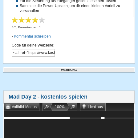
Für die Steuerung als Fußgänger gelten dieselben Tasten
Sammele die Power-Ups ein, um dir einen kleinen Vorteil zu
verschaffen
4
/
5
, Bewertungen:
1
›
Kommentar schreiben
Code für deine Webseite:
WERBUNG
Mad Day 2
- kostenlos spielen
Vollbild-Modus
100
%
Licht aus
Bookmarken
Zufallsspiel