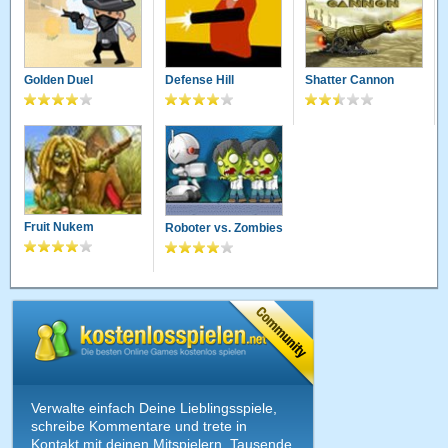
Golden Duel
Defense Hill
Shatter Cannon
Fruit Nukem
Roboter vs. Zombies
Verwalte einfach Deine Lieblingsspiele,
schreibe Kommentare und trete in
Kontakt mit deinen Mitspielern. Tausende